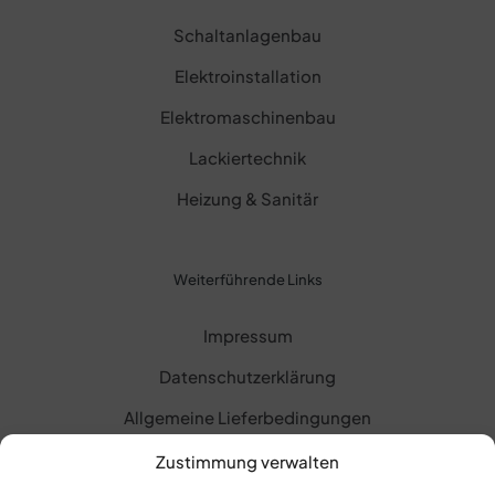
Schaltanlagenbau
Elektroinstallation
Elektromaschinenbau
Lackiertechnik
Heizung & Sanitär
Weiterführende Links
Impressum
Datenschutzerklärung
Allgemeine Lieferbedingungen
Zustimmung verwalten
© 2024
Zoller GmbH
| All Rights Reserved